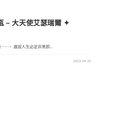
 號瓶 – 大天使艾瑟瑞爾 ✦
⋯， 誰說人生必定非黑即...
2023-09-22