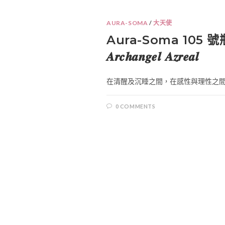
AURA-SOMA
/
大天使
Aura-Soma 105
𝑨𝒓𝒄𝒉𝒂𝒏𝒈𝒆𝒍 𝑨𝒛𝒓𝒆𝒂𝒍
在清醒及沉睡之間，在感性與理性之間⋯
0 COMMENTS