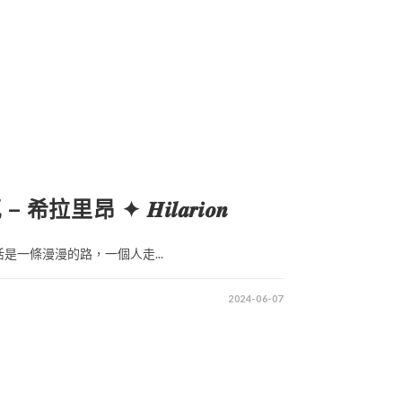
拉里昂 ✦ 𝑯𝒊𝒍𝒂𝒓𝒊𝒐𝒏
是一條漫漫的路，一個人走...
2024-06-07