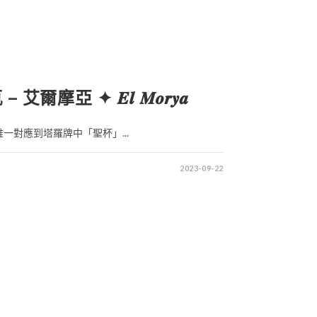
艾爾摩亞 ✦ 𝑬𝒍 𝑴𝒐𝒓𝒚𝒂
一對應到塔羅牌中「聖杯」...
2023-09-22