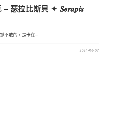
瑟拉比斯貝 ✦ 𝑺𝒆𝒓𝒂𝒑𝒊𝒔
緊抓不放的，是卡在...
2024-06-07