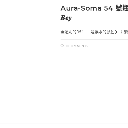
Aura-Soma 54 號瓶 – 
𝑩𝒆𝒚
全透明的B54——是淚水的顏色⡱˖ ࣪⊹ 
0 COMMENTS