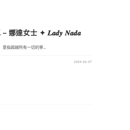
達女士 ✦ 𝑳𝒂𝒅𝒚 𝑵𝒂𝒅𝒂
 意指超越所有一切的寧...
2024-06-07