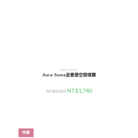
選擇規格
Aura-Soma
Aura-Soma波曼德空間噴霧
NT$
1,740
NT$
2,310
特價