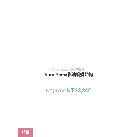
加入購物車
Aura-Soma
,
諮詢服務
Aura-Soma彩油蛻變諮詢
NT$
3,800
NT$
4,000
特價