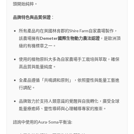
頭開始純粹。
品牌特色與品質保證
：
所有產品均在英國林肯郡的Shire Farm自家農場製作，
該農場擁有
Demeter國際生物動力農法認證
，是歐洲頂
級的有機標章之一。
使用的植物原料大多為自家農場手工栽培與萃取，確保
高品質與能量純度。
全產品遵循「共鳴調和原則」，依照靈性與能量工藝進
行調配。
品牌致力於支持人類意識的覺醒與自我轉化，廣受全球
能量療癒師、靈性導師與心理輔導專家的推崇。
諮詢中使用的Aura-Soma平衡油: