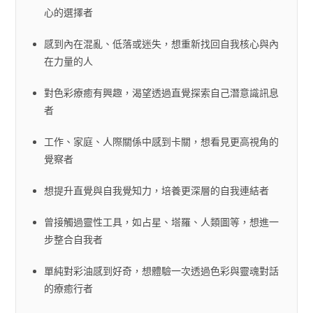
心的選擇者
感到內在混亂、低落或迷失，想重新找回自我核心與內
在力量的人
對色彩療癒有興趣，渴望透過直覺探索自己潛意識訊息
者
工作、家庭、人際關係中感到卡關，想看見更高視角的
覺察者
想提升直覺與自我覺知力，培養更深層的自我連結者
曾接觸過靈性工具，如占星、塔羅、人類圖等，想進一
步整合自我者
單純對彩油感到好奇，想體驗一次透過色彩與靈魂對話
的療癒行者