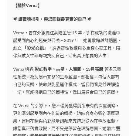
【關於Verna】
🌟 讓靈魂指引，帶您回歸最真實的自己 🌟
Verna，曾在外銀擔任高階主管 15 年，卻在成功的職涯中
感受到內心的迷失與召喚。2019 年，她勇敢跨越舒適圈，
創立
「彩光心鏡」
，透過靈性教練與多重身心靈工具，陪
伴無數女性與母親找回自己，活出真正想要的人生。
Verna 透過
彩虹數字、占星、人類圖、13月亮曆
等多元靈
性系統，為您展示完整的生命藍圖。她相信，每個人都有
自己的天賦、使命與能量運作模式，當我們看見並理解這
一切，就能擁抱自己的獨特性，做出最適合自己的選擇。
在 Verna 的引導下，您不僅將獲得前所未有的深度洞察，
更能深刻感受到內在能量的轉變。她結合身心靈的深厚專
業，運用花精與色彩能量調頻來支持您從內在釋放阻礙，
讓您真正落實改變，而不只是停留在理解層面。她融合
靈
魂洞察、能量療癒與行動指引
的深度諮詢，幫助您打破限