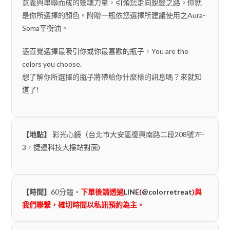
意義與串聯而成的靈魂力量，引領您走向蛻變之路。你就
是你所選擇的顏色。附贈一瓶依您選擇所建議使用之Aura-
Soma平衡油。
憑直覺選擇最吸引你或你最喜歡的瓶子，You are the
colors you choose.
想了解你所選擇的瓶子將帶給你什麼樣的訊息嗎？來就知
道了!
【地點】
彩光心鏡（台北市大安區復興南路二段208號7F-
3，捷運科技大樓站對面)
【時間】
60分鐘。
下單後請透過
LINE
(
@colorretreat
)與
我們聯繫，確切時間以私訊預約為主。