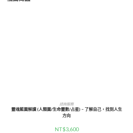
選擇規格
諮詢服務
靈魂藍圖解讀 (人類圖/生命靈數/占星) – 了解自己，找到人生
方向
NT$
3,600