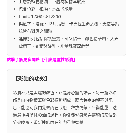
上層為植物精油，下層為植物萃取液
包含色彩、植物、水晶的能量
目前共123瓶 (0-122號)
與數字、塔羅、13月亮曆、卡巴拉生命之樹、天使等系
統皆有對應之關聯
延伸系列包括保護靈氣、師父精華、顏色精華劑、大天
使精華、花精沐浴乳、能量珠寶配飾等
點擊了解更多關於【什麼是靈性彩油】
【彩油的功效】
彩油不只是美麗的顏色，它是身心靈的語言。每一瓶彩油
都是由植物精華與色彩振動組成，蘊含特定的頻率與訊
息，能協助我們覺察內在狀態、釋放情緒、平衡能量。透
過選擇與塗抹彩油的過程，你會發現身體與靈魂的某個部
分被喚醒，重新連結內在的力量與智慧。