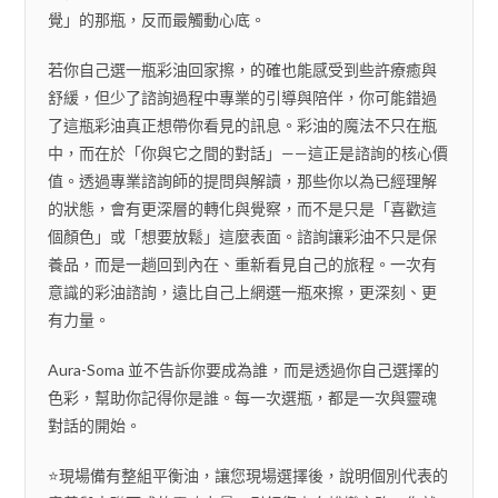
覺」的那瓶，反而最觸動心底。
若你自己選一瓶彩油回家擦，的確也能感受到些許療癒與
舒緩，但少了諮詢過程中專業的引導與陪伴，你可能錯過
了這瓶彩油真正想帶你看見的訊息。彩油的魔法不只在瓶
中，而在於「你與它之間的對話」——這正是諮詢的核心價
值。透過專業諮詢師的提問與解讀，那些你以為已經理解
的狀態，會有更深層的轉化與覺察，而不是只是「喜歡這
個顏色」或「想要放鬆」這麼表面。諮詢讓彩油不只是保
養品，而是一趟回到內在、重新看見自己的旅程。一次有
意識的彩油諮詢，遠比自己上網選一瓶來擦，更深刻、更
有力量。
Aura-Soma 並不告訴你要成為誰，而是透過你自己選擇的
色彩，幫助你記得你是誰。每一次選瓶，都是一次與靈魂
對話的開始。
⭐️現場備有整組平衡油，讓您現場選擇後，說明個別代表的