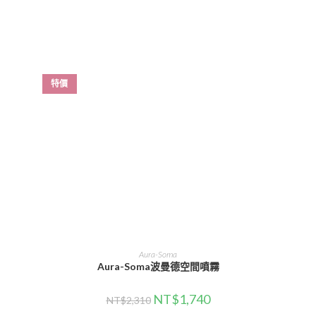
特價
選擇規格
Aura-Soma
Aura-Soma波曼德空間噴霧
NT$
1,740
NT$
2,310