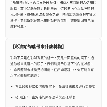
⭐️所擇映己心。適合受色彩吸引、期待人生轉變的人選擇的
服務。放下頭腦疲於分析的聲音，透過依內心直覺呼喚的
光與色彩，讓4瓶彩油如靈魂之鏡，映照出您靈魂的本質與
渴望，為您訴說綻放人生的旅程與潛能，讓蛻變因看見而
啟程發生。
【彩油諮詢能帶來什麼轉變】
彩油不只是色彩與香氣的組合，更是一面靈魂的鏡子。透
過你親自挑選出的瓶子，我們能揭示你當下的內在狀態、
生命課題與未被看見的潛能。在諮詢過程中，你可能會有
以下的體驗與轉變：
看見過去經驗如何影響當下，釐清情緒來源與行為模式
發現自己一直忽略的內在渴望與靈魂呼喚