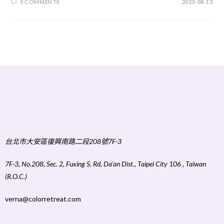
0 COMMENTS
2023-08-13
台北市大安區復興南路二段208號7F-3
7F-3, No.208, Sec. 2, Fuxing S. Rd, Da’an Dist., Taipei City 106 , Taiwan
(R.O.C.)
verna@colorretreat.com