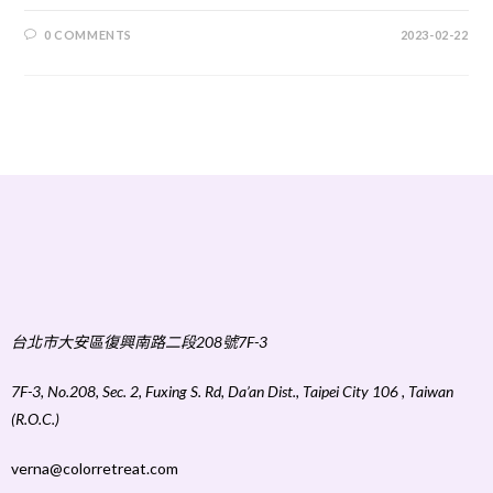
0 COMMENTS
2023-02-22
台北市大安區復興南路二段208號7F-3
7F-3, No.208, Sec. 2, Fuxing S. Rd, Da’an Dist., Taipei City 106 , Taiwan
(R.O.C.)
verna@colorretreat.com