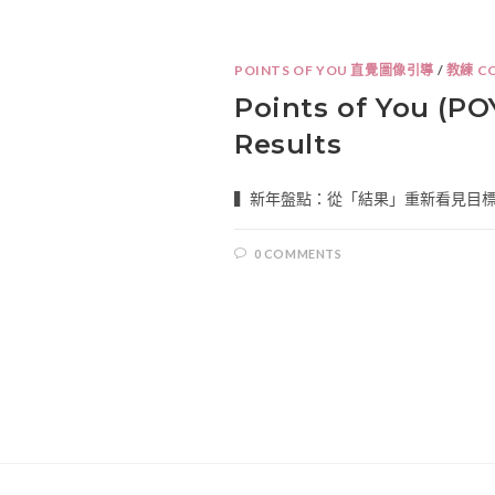
POINTS OF YOU 直覺圖像引導
/
教練 C
Points of You (
Results
▍新年盤點：從「結果」重新看見目標的距離 𝗡𝗲
0 COMMENTS