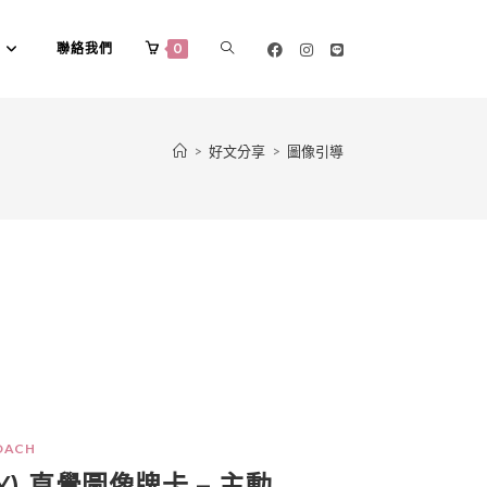
聯絡我們
0
>
好文分享
>
圖像引導
OACH
POY) 直覺圖像牌卡 – 主動