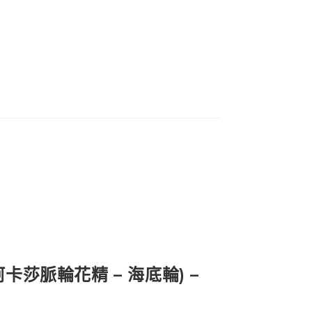
(阿卡莎脈輪花精 – 海底輪) –