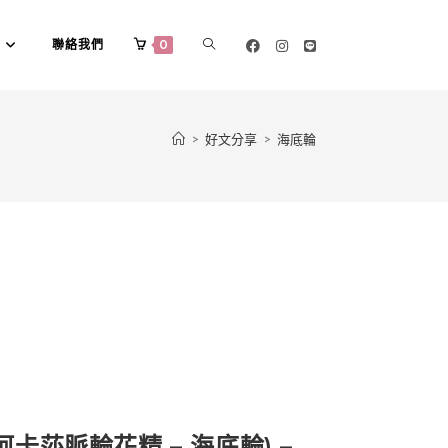
聯絡我們
0
>
好文分享
>
海底輪
(阿卡莎脈輪花精 – 海底輪) –