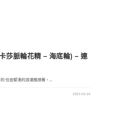
阿卡莎脈輪花精 – 海底輪) – 連
 任由緊湊的浪潮推擠著，...
2025-03-10