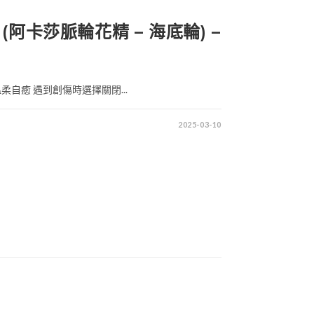
 (阿卡莎脈輪花精 – 海底輪) –
自癒 遇到創傷時選擇關閉...
2025-03-10