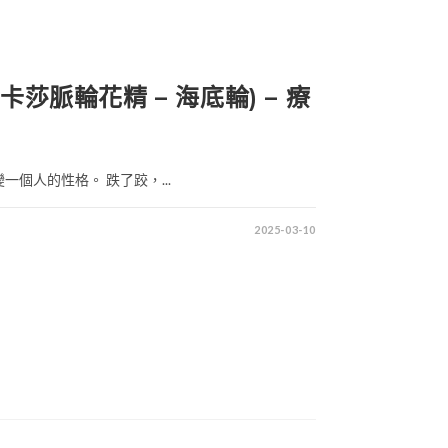
(阿卡莎脈輪花精 – 海底輪) – 療
個人的性格。 跌了跤，...
2025-03-10