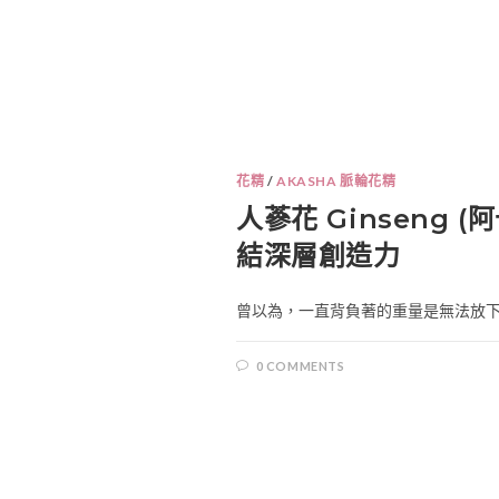
花精
/
AKASHA 脈輪花精
人蔘花 Ginseng (
結深層創造力
曾以為，一直背負著的重量是無法放下的
0 COMMENTS