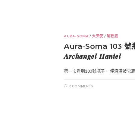
AURA-SOMA
/
大天使
/
解救瓶
Aura-Soma 103 
𝑨𝒓𝒄𝒉𝒂𝒏𝒈𝒆𝒍 𝑯𝒂𝒏𝒊𝒆𝒍
第一次看到103號瓶子， 便深深被它裹著
0 COMMENTS