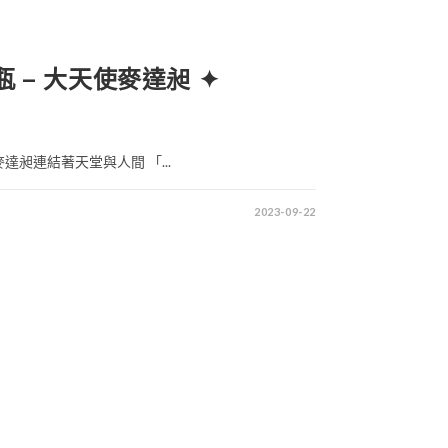
 號瓶 – 大天使麥達昶 ✦
昶連結著天堂與人間 「...
2023-09-22