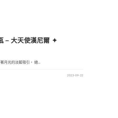
號瓶 – 大天使漢尼爾 ✦
月光的淡藍吸引， 總...
2023-09-22