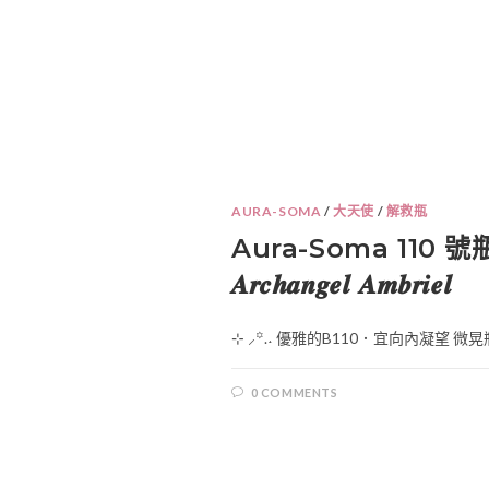
AURA-SOMA
/
大天使
/
解救瓶
Aura-Soma 110 
𝑨𝒓𝒄𝒉𝒂𝒏𝒈𝒆𝒍 𝑨𝒎𝒃𝒓𝒊𝒆𝒍
⊹ ⸝꙳.‎˖ 優雅的B110．宜向內凝望 微晃
0 COMMENTS