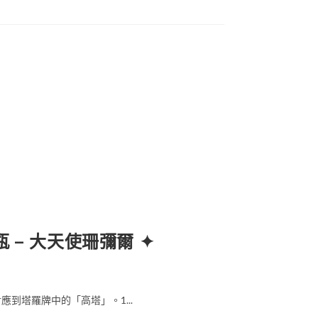
號瓶 – 大天使珊彌爾 ✦
到塔羅牌中的「高塔」。1...