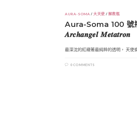
AURA-SOMA
/
大天使
/
解救瓶
Aura-Soma 100
𝑨𝒓𝒄𝒉𝒂𝒏𝒈𝒆𝒍 𝑴𝒆𝒕𝒂𝒕𝒓𝒐𝒏
最深沈的紅襯著最純粹的透明， 天使麥達
0 COMMENTS