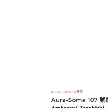
AURA-SOMA
/
大天使
Aura-Soma 107
𝑨𝒓𝒄𝒉𝒂𝒏𝒈𝒆𝒍 𝑻𝒛𝒂𝒑𝒉𝒌𝒊𝒆𝒍