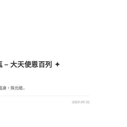
號瓶 – 大天使恩百列 ✦
瓶身，珠光細...
2023-09-22