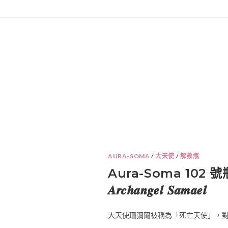
AURA-SOMA
/
大天使
/
解救瓶
Aura-Soma 102 
𝑨𝒓𝒄𝒉𝒂𝒏𝒈𝒆𝒍 𝑺𝒂𝒎𝒂𝒆𝒍
大天使珊彌爾被稱為「死亡天使」，對應