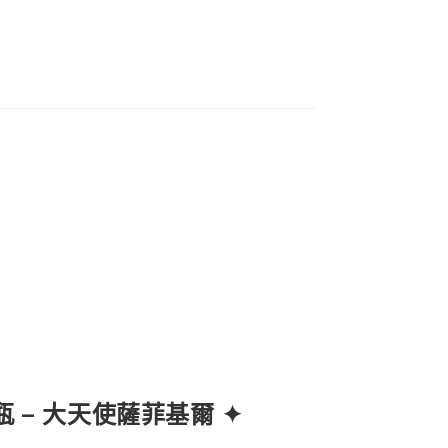
 號瓶 – 大天使薩菲基爾 ✦