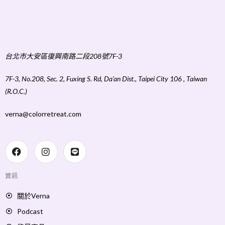
台北市大安區復興南路二段208號7F-3
7F-3, No.208, Sec. 2, Fuxing S. Rd, Da’an Dist., Taipei City 106 , Taiwan
(R.O.C.)
verna@colorretreat.com
資訊
關於Verna
Podcast