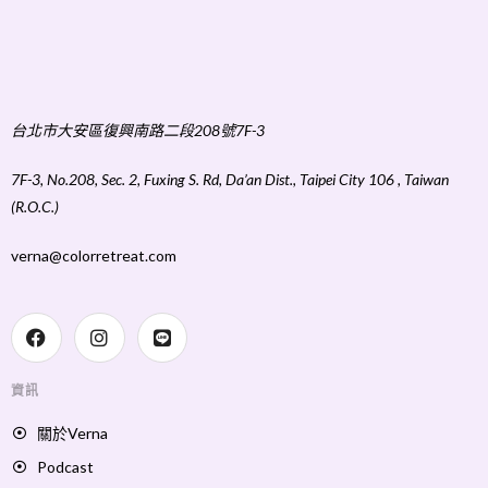
台北市大安區復興南路二段208號7F-3
7F-3, No.208, Sec. 2, Fuxing S. Rd, Da’an Dist., Taipei City 106 , Taiwan
(R.O.C.)
verna@colorretreat.com
資訊
關於Verna
Podcast