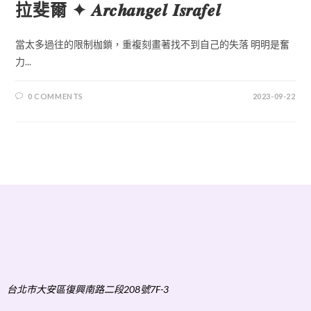
拉斐爾 ✦ 𝑨𝒓𝒄𝒉𝒂𝒏𝒈𝒆𝒍 𝑰𝒔𝒓𝒂𝒇𝒆𝒍
當太多過往的限制枷鎖，重複刻畫著找不到自己的失落 明明是奮
力...
0 COMMENTS
2023-09-22
台北市大安區復興南路二段208號7F-3