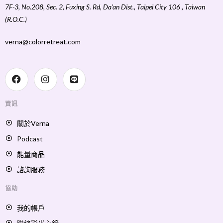
7F-3, No.208, Sec. 2, Fuxing S. Rd, Da’an Dist., Taipei City 106 , Taiwan
(R.O.C.)
verna@colorretreat.com
資訊
關於Verna
Podcast
能量商品
諮詢服務
協助
我的帳戶