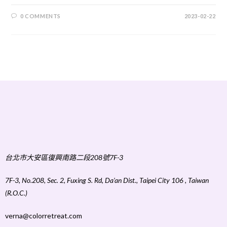
0 COMMENTS
2023-02-22
台北市大安區復興南路二段208號7F-3
7F-3, No.208, Sec. 2, Fuxing S. Rd, Da’an Dist., Taipei City 106 , Taiwan
(R.O.C.)
verna@colorretreat.com