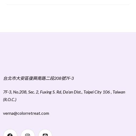
台北市大安區復興南路二段208號7F-3
7F-3, No.208, Sec. 2, Fuxing S. Rd, Da’an Dist., Taipei City 106 , Taiwan
(R.O.C.)
verna@colorretreat.com