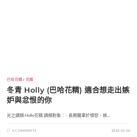
巴哈花精
/
花精
冬青 Holly (巴哈花精) 適合想走出嫉
妒與忿恨的你
光之調頻 Holly花精 調頻對象： - 長期籠罩於憤怒、嫉...
0 COMMENTS
2023-05-26