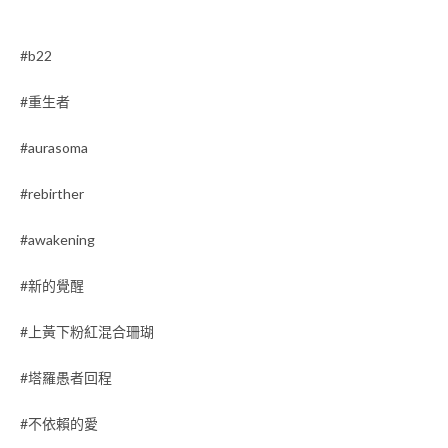
#b22
#重生者
#aurasoma
#rebirther
#awakening
#新的覺醒
#上黃下粉紅混合珊瑚
#塔羅愚者回程
#不依賴的愛