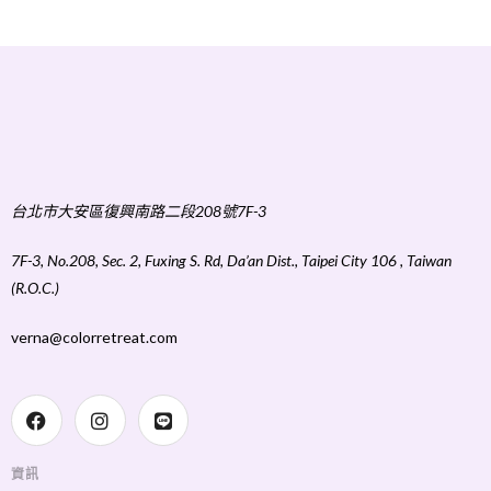
台北市大安區復興南路二段208號7F-3
7F-3, No.208, Sec. 2, Fuxing S. Rd, Da’an Dist., Taipei City 106 , Taiwan
(R.O.C.)
verna@colorretreat.com
資訊