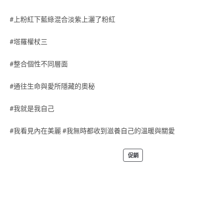
#上粉紅下藍綠混合淡紫上灑了粉紅
#塔羅權杖三
#整合個性不同層面
#通往生命與愛所隱藏的奧秘
#我就是我自己
#我看見內在美麗 #我無時都收到滋養自己的溫暖與關愛
促銷