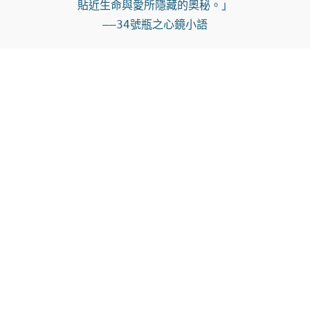
貼近生命與愛所隱藏的奧秘。」

——34號瓶之心鏡小語