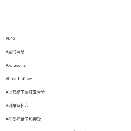
#b45
#愛的氣息
#aurasoma
#breathoflove
#上藍綠下紫紅混合紫
#塔羅聖杯六
#在愛裡給予和接受