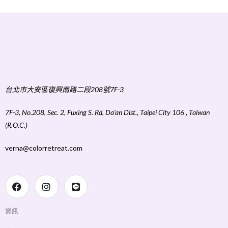
台北市大安區復興南路二段208號7F-3
7F-3, No.208, Sec. 2, Fuxing S. Rd, Da’an Dist., Taipei City 106 , Taiwan
(R.O.C.)
verna@colorretreat.com
資訊