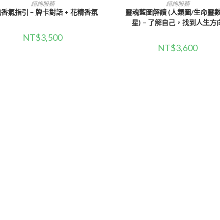
加入購物車
選擇規格
諮詢服務
諮詢服務
香氣指引 – 牌卡對話 + 花精香氛
靈魂藍圖解讀 (人類圖/生命靈數
星) – 了解自己，找到人生方
NT$
3,500
NT$
3,600